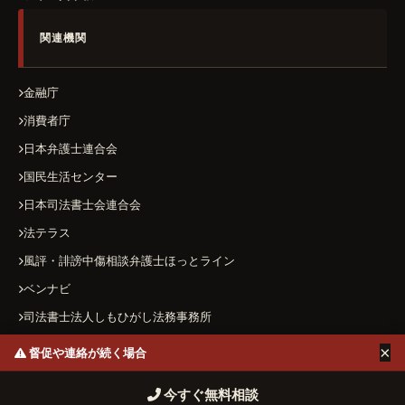
関連機関
金融庁
消費者庁
日本弁護士連合会
国民生活センター
日本司法書士会連合会
法テラス
風評・誹謗中傷相談弁護士ほっとライン
ベンナビ
司法書士法人しもひがし法務事務所
×
督促や連絡が続く場合
運営者情報
プライバシーポリシー
お問い合わせ
今すぐ無料相談
© 2026 ヤミ金ハザードマップ All Rights Reserved.