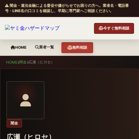
闇金・違法金融による督促や嫌がらせでお困りの方へ。業者名・電話番
号・LINE名の口コミを確認し、早期に専門家へご相談ください。
今すぐ無料相談
業者一覧
HOME
無料相談
闇金
広瀬（ヒロセ）
HOME
闇金
広瀬（ヒロセ）