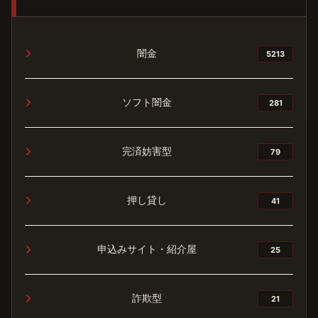
闇金
5213
ソフト闇金
281
完済妨害型
79
押し貸し
41
申込みサイト・紹介屋
25
詐欺型
21