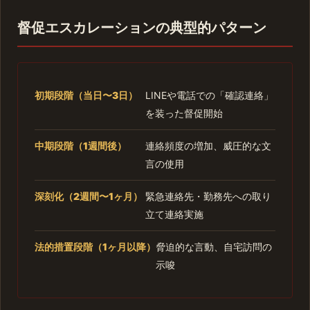
督促エスカレーションの典型的パターン
初期段階（当日〜3日）
LINEや電話での「確認連絡」
を装った督促開始
中期段階（1週間後）
連絡頻度の増加、威圧的な文
言の使用
深刻化（2週間〜1ヶ月）
緊急連絡先・勤務先への取り
立て連絡実施
法的措置段階（1ヶ月以降）
脅迫的な言動、自宅訪問の
示唆