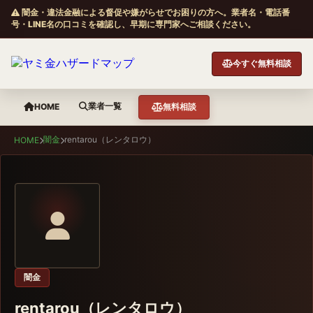
闇金・違法金融による督促や嫌がらせでお困りの方へ。業者名・電話番
号・LINE名の口コミを確認し、早期に専門家へご相談ください。
今すぐ無料相談
業者一覧
HOME
無料相談
闇金
rentarou（レンタロウ）
HOME
闇金
rentarou（レンタロウ）