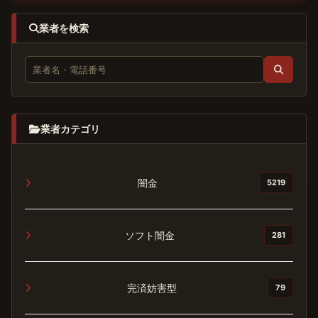
業者を検索
業者カテゴリ
闇金
5219
ソフト闇金
281
完済妨害型
79