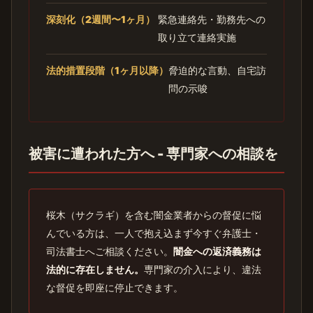
深刻化（2週間〜1ヶ月）
緊急連絡先・勤務先への
取り立て連絡実施
法的措置段階（1ヶ月以降）
脅迫的な言動、自宅訪
問の示唆
被害に遭われた方へ - 専門家への相談を
桜木（サクラギ）を含む闇金業者からの督促に悩
んでいる方は、一人で抱え込まず今すぐ弁護士・
司法書士へご相談ください。
闇金への返済義務は
法的に存在しません。
専門家の介入により、違法
な督促を即座に停止できます。