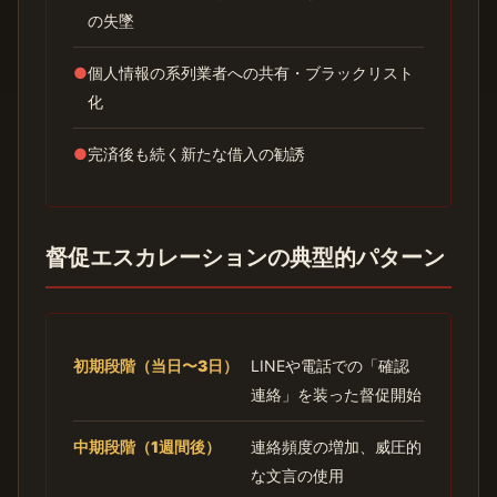
の失墜
●
個人情報の系列業者への共有・ブラックリスト
化
●
完済後も続く新たな借入の勧誘
督促エスカレーションの典型的パターン
初期段階（当日〜3日）
LINEや電話での「確認
連絡」を装った督促開始
中期段階（1週間後）
連絡頻度の増加、威圧的
な文言の使用