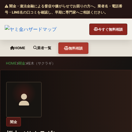
闇金・違法金融による督促や嫌がらせでお困りの方へ。業者名・電話番
号・LINE名の口コミを確認し、早期に専門家へご相談ください。
今すぐ無料相談
HOME
業者一覧
無料相談
HOME
闇金
桜木（サクラギ）
闇金