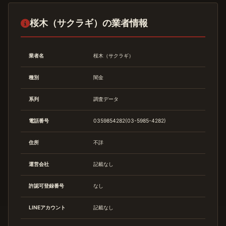
桜木（サクラギ）の業者情報
業者名
桜木（サクラギ）
種別
闇金
系列
調査データ
電話番号
0359854282(03-5985-4282)
住所
不詳
運営会社
記載なし
許認可登録番号
なし
LINEアカウント
記載なし