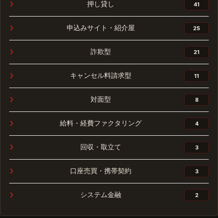
押し貸し
41
申込みサイト・紹介屋
25
詐欺型
21
キャンセル料請求型
11
対面型
8
給料・経費ファクタリング
4
回収・取立て
3
口座売買・携帯契約
3
システム金融
2