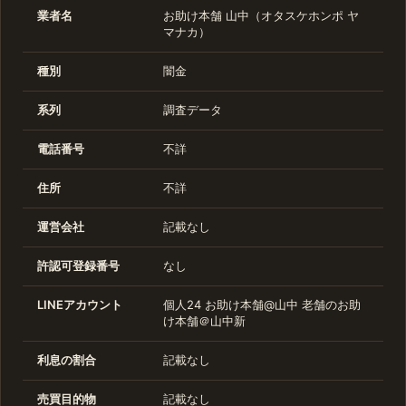
業者名
お助け本舗 山中（オタスケホンポ ヤ
マナカ）
種別
闇金
系列
調査データ
電話番号
不詳
住所
不詳
運営会社
記載なし
許認可登録番号
なし
LINEアカウント
個人24 お助け本舗@山中 老舗のお助
け本舗＠山中新
利息の割合
記載なし
売買目的物
記載なし