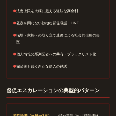
●
法定上限を大幅に超える違法な高金利
●
昼夜を問わない執拗な督促電話・LINE
●
職場・家族への取り立て連絡による社会的信用の失
墜
●
個人情報の系列業者への共有・ブラックリスト化
●
完済後も続く新たな借入の勧誘
督促エスカレーションの典型的パターン
初期段階（当日〜3日）
LINEや電話での「確認連絡」