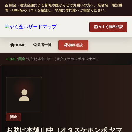
闇金・違法金融による督促や嫌がらせでお困りの方へ。業者名・電話番
号・LINE名の口コミを確認し、早期に専門家へご相談ください。
今すぐ無料相談
業者一覧
HOME
無料相談
闇金
お助け本舗 山中（オタスケホンポ ヤマナカ）
HOME
闇金
お助け本舗 山中（オタスケホンポ ヤマ