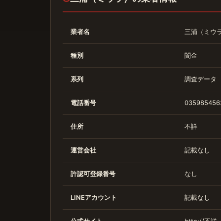
業者名
三浦（ミウ
種別
闇金
系列
調査データ
電話番号
035985456
住所
不詳
運営会社
記載なし
許認可登録番号
なし
LINEアカウント
記載なし