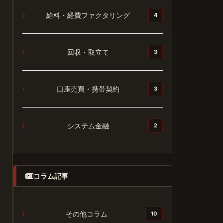
給料・経費ファクタリング
4
回収・取立て
3
口座売買・携帯契約
3
システム金融
2
コラム記事
その他コラム
10