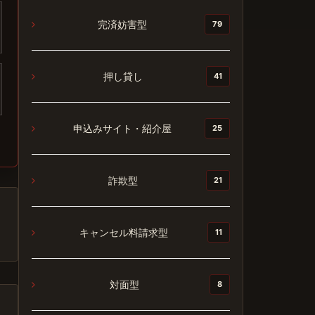
完済妨害型
79
押し貸し
41
申込みサイト・紹介屋
25
詐欺型
21
キャンセル料請求型
11
対面型
8