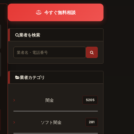
今すぐ無料相談
業者を検索
業者カテゴリ
闇金
5205
ソフト闇金
281