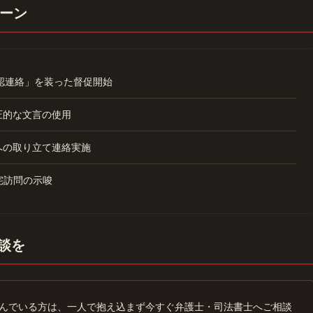
ーン
確認連絡」を装った督促開始
圧的な文言の使用
への取り立て連絡実施
宅訪問の示唆
相談を
んでいる方は、一人で抱え込まず今すぐ弁護士・司法書士へご相談