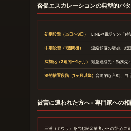
督促エスカレーションの典型的パタ
初期段階（当日〜3日）
LINEや電話での「
中期段階（1週間後）
連絡頻度の増加、威
深刻化（2週間〜1ヶ月）
緊急連絡先・勤務先
法的措置段階（1ヶ月以降）
脅迫的な言動、自
被害に遭われた方へ - 専門家への
三浦（ミウラ）を含む闇金業者からの督促に悩