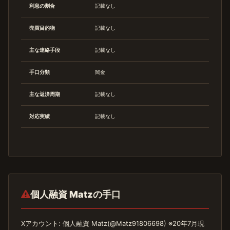
利息の割合
記載なし
売買目的物
記載なし
主な連絡手段
記載なし
手口分類
闇金
主な返済周期
記載なし
対応実績
記載なし
個人融資 Matzの手口
Xアカウント: 個人融資 Matz(@Matz91806698) ※20年7月現