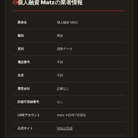
個人融資 Matzの業者情報
業者名
個人融資 Matz
種別
闇金
系列
調査データ
電話番号
不詳
住所
不詳
運営会社
記載なし
許認可登録番号
なし
LINEアカウント
matz ※20年7月現在
公式サイト
http://不詳