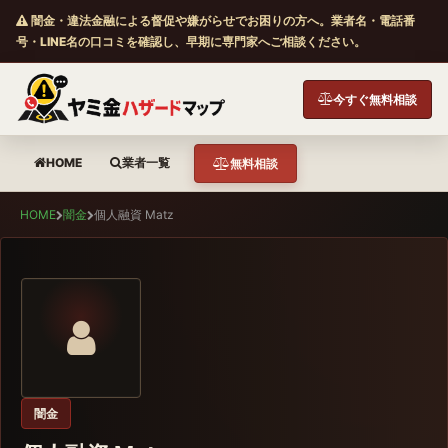
闇金・違法金融による督促や嫌がらせでお困りの方へ。業者名・電話番
号・LINE名の口コミを確認し、早期に専門家へご相談ください。
今すぐ無料相談
HOME
業者一覧
無料相談
HOME
闇金
個人融資 Matz
闇金