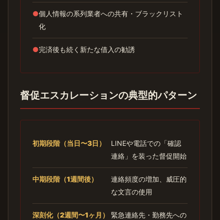
●
個人情報の系列業者への共有・ブラックリスト
化
●
完済後も続く新たな借入の勧誘
督促エスカレーションの典型的パターン
初期段階（当日〜3日）
LINEや電話での「確認
連絡」を装った督促開始
中期段階（1週間後）
連絡頻度の増加、威圧的
な文言の使用
深刻化（2週間〜1ヶ月）
緊急連絡先・勤務先への