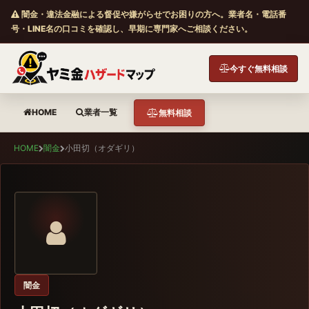
闇金・違法金融による督促や嫌がらせでお困りの方へ。業者名・電話番
号・LINE名の口コミを確認し、早期に専門家へご相談ください。
今すぐ無料相談
HOME
業者一覧
無料相談
HOME
闇金
小田切（オダギリ）
闇金