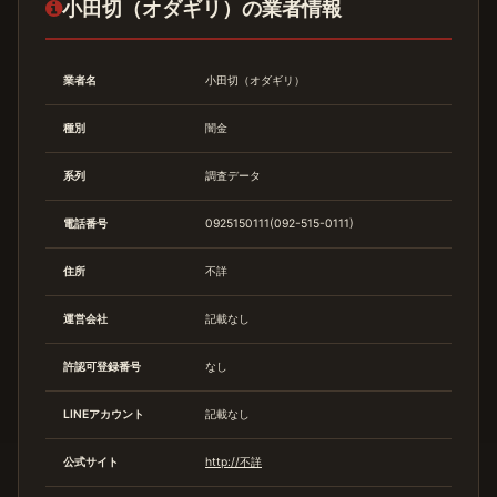
小田切（オダギリ）の業者情報
業者名
小田切（オダギリ）
種別
闇金
系列
調査データ
電話番号
0925150111(092-515-0111)
住所
不詳
運営会社
記載なし
許認可登録番号
なし
LINEアカウント
記載なし
公式サイト
http://不詳