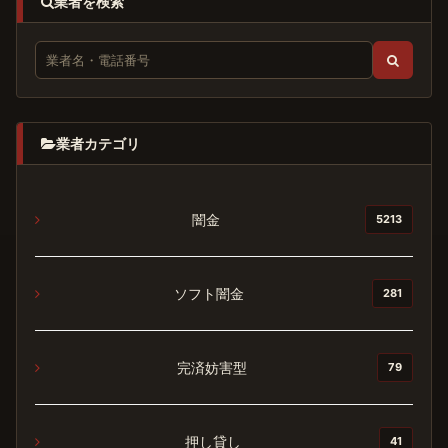
業者を検索
業者カテゴリ
闇金
5213
ソフト闇金
281
完済妨害型
79
押し貸し
41