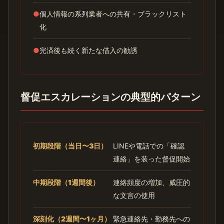
●
個人情報の系列業者への共有・ブラックリスト
化
●
完済後も続く新たな借入の勧誘
督促エスカレーションの典型的パターン
初期段階（当日〜3日）
LINEや電話での「確認
連絡」を装った督促開始
中期段階（1週間後）
連絡頻度の増加、威圧的
な文言の使用
深刻化（2週間〜1ヶ月）
緊急連絡先・勤務先への