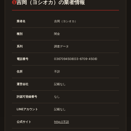
吉岡（ヨシオカ）の業者情報
業者名
吉岡（ヨシオカ）
種別
闇金
系列
調査データ
電話番号
0367094508(03-6709-4508)
住所
不詳
運営会社
記載なし
許認可登録番号
なし
LINEアカウント
記載なし
公式サイト
http://不詳