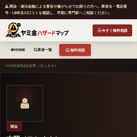
闇金・違法金融による督促や嫌がらせでお困りの方へ。業者名・電話番
号・LINE名の口コミを確認し、早期に専門家へご相談ください。
今すぐ無料相談
HOME
業者一覧
無料相談
HOME
闇金
吉岡（ヨシオカ）
闇金