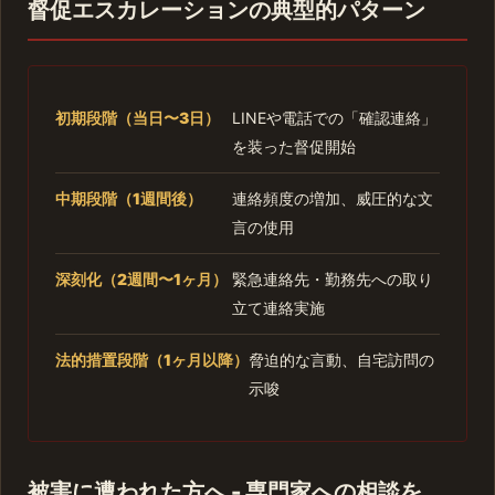
督促エスカレーションの典型的パターン
初期段階（当日〜3日）
LINEや電話での「確認連絡」
を装った督促開始
中期段階（1週間後）
連絡頻度の増加、威圧的な文
言の使用
深刻化（2週間〜1ヶ月）
緊急連絡先・勤務先への取り
立て連絡実施
法的措置段階（1ヶ月以降）
脅迫的な言動、自宅訪問の
示唆
被害に遭われた方へ - 専門家への相談を