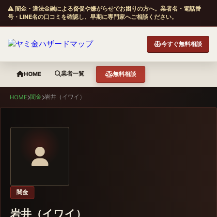
闇金・違法金融による督促や嫌がらせでお困りの方へ。業者名・電話番
号・LINE名の口コミを確認し、早期に専門家へご相談ください。
今すぐ無料相談
業者一覧
HOME
無料相談
闇金
岩井（イワイ）
HOME
闇金
岩井（イワイ）