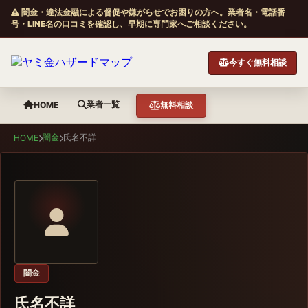
闇金・違法金融による督促や嫌がらせでお困りの方へ。業者名・電話番
号・LINE名の口コミを確認し、早期に専門家へご相談ください。
今すぐ無料相談
業者一覧
HOME
無料相談
闇金
氏名不詳
HOME
闇金
氏名不詳