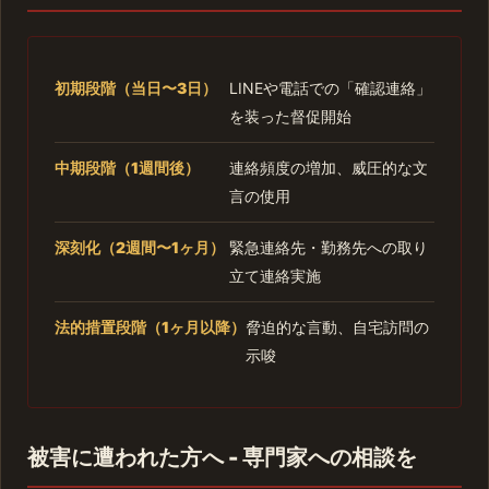
初期段階（当日〜3日）
LINEや電話での「確認連絡」
を装った督促開始
中期段階（1週間後）
連絡頻度の増加、威圧的な文
言の使用
深刻化（2週間〜1ヶ月）
緊急連絡先・勤務先への取り
立て連絡実施
法的措置段階（1ヶ月以降）
脅迫的な言動、自宅訪問の
示唆
被害に遭われた方へ - 専門家への相談を