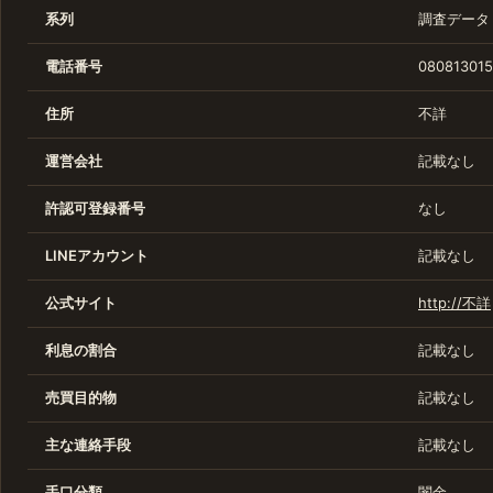
系列
調査データ
電話番号
080813015
住所
不詳
運営会社
記載なし
許認可登録番号
なし
LINEアカウント
記載なし
公式サイト
http://不詳
利息の割合
記載なし
売買目的物
記載なし
主な連絡手段
記載なし
手口分類
闇金