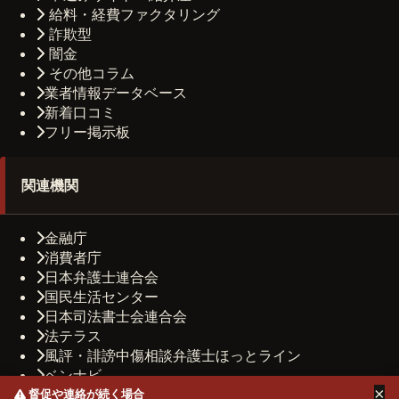
給料・経費ファクタリング
詐欺型
闇金
その他コラム
業者情報データベース
新着口コミ
フリー掲示板
関連機関
金融庁
消費者庁
日本弁護士連合会
国民生活センター
日本司法書士会連合会
法テラス
風評・誹謗中傷相談弁護士ほっとライン
ベンナビ
×
司法書士法人しもひがし法務事務所
督促や連絡が続く場合