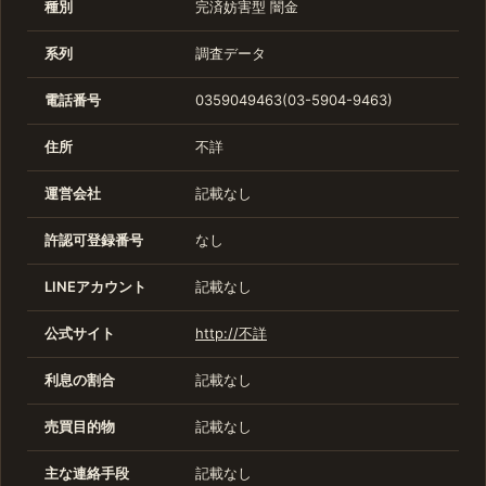
種別
完済妨害型
闇金
系列
調査データ
電話番号
0359049463(03-5904-9463)
住所
不詳
運営会社
記載なし
許認可登録番号
なし
LINEアカウント
記載なし
公式サイト
http://不詳
利息の割合
記載なし
売買目的物
記載なし
主な連絡手段
記載なし