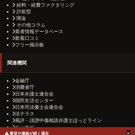
給料・経費ファクタリング
詐欺型
闇金
その他コラム
業者情報データベース
新着口コミ
フリー掲示板
関連機関
金融庁
消費者庁
日本弁護士連合会
国民生活センター
日本司法書士会連合会
法テラス
風評・誹謗中傷相談弁護士ほっとライン
ベンナビ
×
司法書士法人しもひがし法務事務所
督促や連絡が続く場合