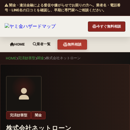
闇金・違法金融による督促や嫌がらせでお困りの方へ。業者名・電話番
号・LINE名の口コミを確認し、早期に専門家へご相談ください。
今すぐ無料相談
業者一覧
HOME
無料相談
完済妨害型
闇金
株式会社ネットローン
HOME
完済妨害型
闇金
株式会社ネットローン