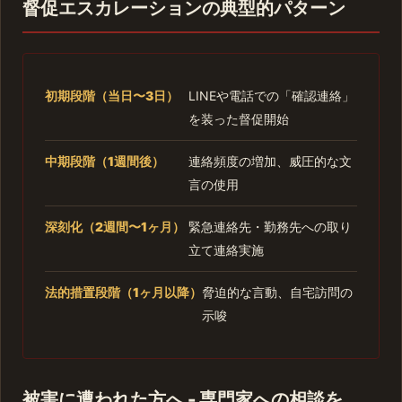
督促エスカレーションの典型的パターン
初期段階（当日〜3日）
LINEや電話での「確認連絡」
を装った督促開始
中期段階（1週間後）
連絡頻度の増加、威圧的な文
言の使用
深刻化（2週間〜1ヶ月）
緊急連絡先・勤務先への取り
立て連絡実施
法的措置段階（1ヶ月以降）
脅迫的な言動、自宅訪問の
示唆
被害に遭われた方へ - 専門家への相談を