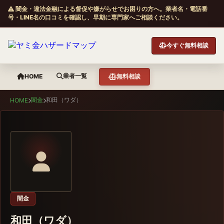
闇金・違法金融による督促や嫌がらせでお困りの方へ。業者名・電話番
号・LINE名の口コミを確認し、早期に専門家へご相談ください。
今すぐ無料相談
業者一覧
HOME
無料相談
闇金
和田（ワダ）
HOME
闇金
和田（ワダ）