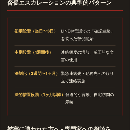
督促エスカレーションの典型的パターン
初期段階（当日〜3日）
LINEや電話での「確認連絡」
を装った督促開始
中期段階（1週間後）
連絡頻度の増加、威圧的な文
言の使用
深刻化（2週間〜1ヶ月）
緊急連絡先・勤務先への取り
立て連絡実施
法的措置段階（1ヶ月以降）
脅迫的な言動、自宅訪問の
示唆
被害に遭われた方へ - 専門家への相談を