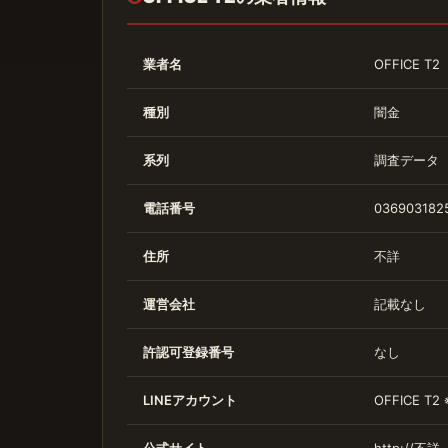
業者名
OFFICE T2
種別
闇金
系列
調査データ
電話番号
036903182
住所
不詳
運営会社
記載なし
許認可登録番号
なし
LINEアカウント
OFFICE T