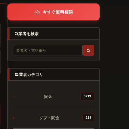
今すぐ無料相談
業者を検索
業者カテゴリ
闇金
5213
ソフト闇金
281