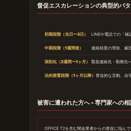
督促エスカレーションの典型的パタ
初期段階（当日〜3日）
LINEや電話での「
中期段階（1週間後）
連絡頻度の増加、威
深刻化（2週間〜1ヶ月）
緊急連絡先・勤務先
法的措置段階（1ヶ月以降）
脅迫的な言動、自
被害に遭われた方へ - 専門家への
OFFICE T2を含む闇金業者からの督促に