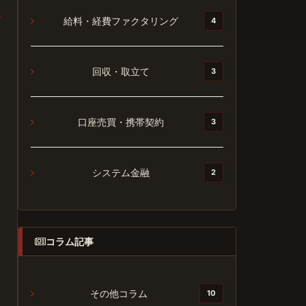
給料・経費ファクタリング
4
回収・取立て
3
口座売買・携帯契約
3
システム金融
2
コラム記事
その他コラム
10