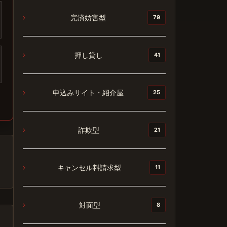
完済妨害型
79
押し貸し
41
申込みサイト・紹介屋
25
詐欺型
21
キャンセル料請求型
11
対面型
8