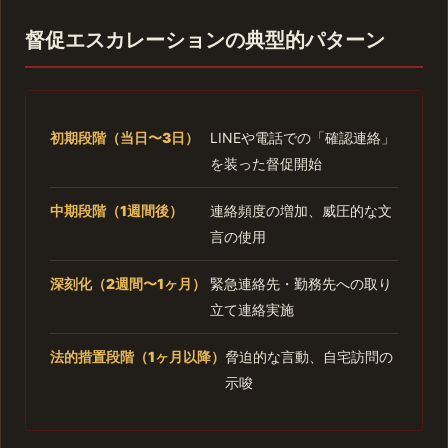
督促エスカレーションの典型的パターン
初期段階（当日〜3日）
LINEや電話での「確認連絡」
を装った督促開始
中期段階（1週間後）
連絡頻度の増加、威圧的な文
言の使用
深刻化（2週間〜1ヶ月）
緊急連絡先・勤務先への取り
立て連絡実施
法的措置段階（1ヶ月以降）
脅迫的な言動、自宅訪問の
示唆