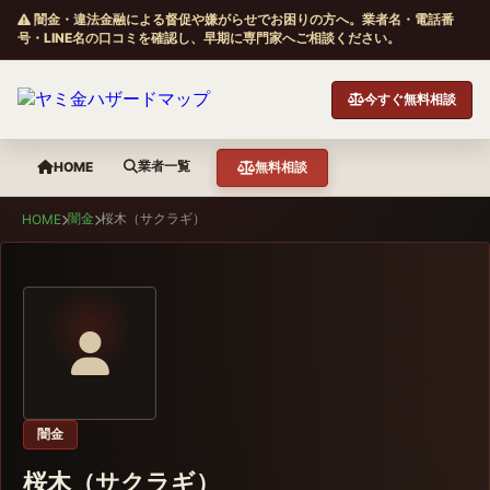
闇金・違法金融による督促や嫌がらせでお困りの方へ。業者名・電話番
号・LINE名の口コミを確認し、早期に専門家へご相談ください。
今すぐ無料相談
業者一覧
HOME
無料相談
闇金
桜木（サクラギ）
HOME
闇金
桜木（サクラギ）