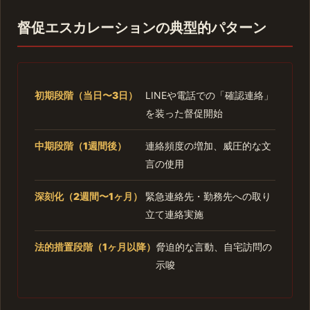
督促エスカレーションの典型的パターン
初期段階（当日〜3日）
LINEや電話での「確認連絡」
を装った督促開始
中期段階（1週間後）
連絡頻度の増加、威圧的な文
言の使用
深刻化（2週間〜1ヶ月）
緊急連絡先・勤務先への取り
立て連絡実施
法的措置段階（1ヶ月以降）
脅迫的な言動、自宅訪問の
示唆