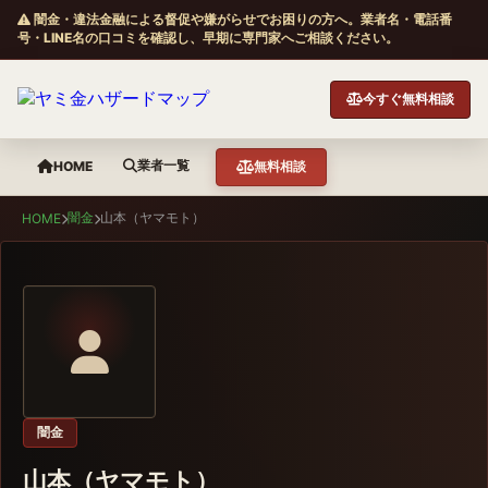
闇金・違法金融による督促や嫌がらせでお困りの方へ。業者名・電話番
号・LINE名の口コミを確認し、早期に専門家へご相談ください。
今すぐ無料相談
業者一覧
HOME
無料相談
闇金
山本（ヤマモト）
HOME
闇金
山本（ヤマモト）