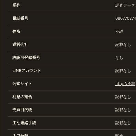
系列
調査データ
電話番号
080770274
住所
不詳
運営会社
記載なし
許認可登録番号
なし
LINEアカウント
記載なし
公式サイト
http://不詳
利息の割合
記載なし
売買目的物
記載なし
主な連絡手段
記載なし
手口分類
闇金