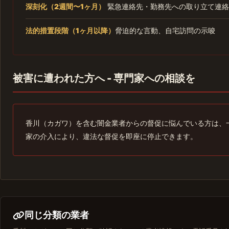
深刻化（2週間〜1ヶ月）
緊急連絡先・勤務先への取り立て連絡
法的措置段階（1ヶ月以降）
脅迫的な言動、自宅訪問の示唆
被害に遭われた方へ - 専門家への相談を
香川（カガワ）を含む闇金業者からの督促に悩んでいる方は、
家の介入により、違法な督促を即座に停止できます。
同じ分類の業者