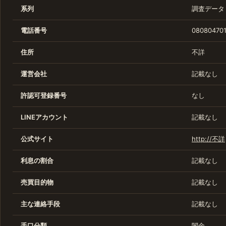
系列
調査データ
電話番号
080804701
住所
不詳
運営会社
記載なし
許認可登録番号
なし
LINEアカウント
記載なし
公式サイト
http://不詳
利息の割合
記載なし
売買目的物
記載なし
主な連絡手段
記載なし
手口分類
闇金