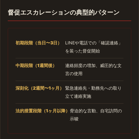
督促エスカレーションの典型的パターン
初期段階（当日〜3日）
LINEや電話での「確認連絡」
を装った督促開始
中期段階（1週間後）
連絡頻度の増加、威圧的な文
言の使用
深刻化（2週間〜1ヶ月）
緊急連絡先・勤務先への取り
立て連絡実施
法的措置段階（1ヶ月以降）
脅迫的な言動、自宅訪問の
示唆