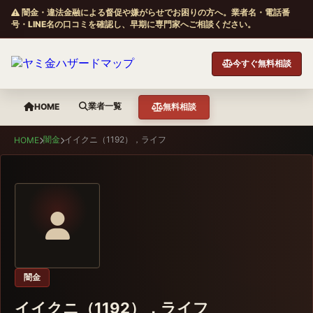
闇金・違法金融による督促や嫌がらせでお困りの方へ。業者名・電話番
号・LINE名の口コミを確認し、早期に専門家へご相談ください。
今すぐ無料相談
業者一覧
HOME
無料相談
闇金
イイクニ（1192），ライフ
HOME
闇金
イイクニ（1192），ライフ