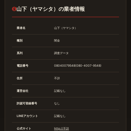
山下（ヤマシタ）の業者情報
業者名
山下（ヤマシタ）
種別
闇金
系列
調査データ
電話番号
08040079548(080-4007-9548)
住所
不詳
運営会社
記載なし
許認可登録番号
なし
LINEアカウント
記載なし
公式サイト
http://不詳