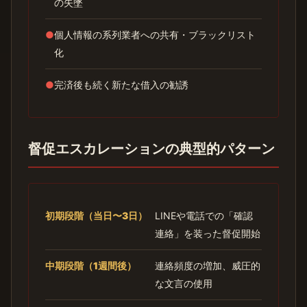
の失墜
●
個人情報の系列業者への共有・ブラックリスト
化
●
完済後も続く新たな借入の勧誘
督促エスカレーションの典型的パターン
初期段階（当日〜3日）
LINEや電話での「確認
連絡」を装った督促開始
中期段階（1週間後）
連絡頻度の増加、威圧的
な文言の使用