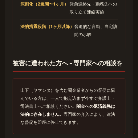
深刻化（2週間〜1ヶ月）
緊急連絡先・勤務先への
取り立て連絡実施
法的措置段階（1ヶ月以降）
脅迫的な言動、自宅訪
問の示唆
被害に遭われた方へ - 専門家への相談を
山下（ヤマシタ）を含む闇金業者からの督促に悩
んでいる方は、一人で抱え込まず今すぐ弁護士・
司法書士へご相談ください。
闇金への返済義務は
法的に存在しません。
専門家の介入により、違法
な督促を即座に停止できます。