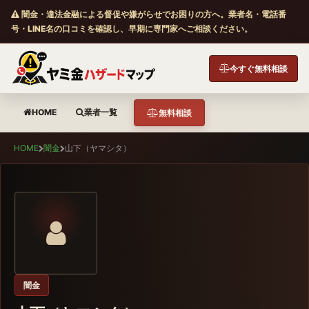
闇金・違法金融による督促や嫌がらせでお困りの方へ。業者名・電話番
号・LINE名の口コミを確認し、早期に専門家へご相談ください。
今すぐ無料相談
HOME
業者一覧
無料相談
HOME
闇金
山下（ヤマシタ）
闇金