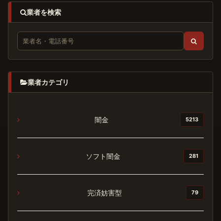
業者を検索
業者カテゴリ
闇金
5213
ソフト闇金
281
完済妨害型
79