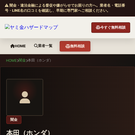
闇金・違法金融による督促や嫌がらせでお困りの方へ。業者名・電話番
号・LINE名の口コミを確認し、早期に専門家へご相談ください。
今すぐ無料相談
業者一覧
HOME
無料相談
闇金
本田（ホンダ）
HOME
闇金
本田（ホンダ）