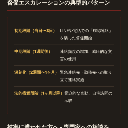
督促エスカレーションの典型的パターン
初期段階（当日〜3日）
LINEや電話での「確認連絡」
を装った督促開始
中期段階（1週間後）
連絡頻度の増加、威圧的な文
言の使用
深刻化（2週間〜1ヶ月）
緊急連絡先・勤務先への取り
立て連絡実施
法的措置段階（1ヶ月以降）
脅迫的な言動、自宅訪問の
示唆
被害に遭われた方へ - 専門家への相談を