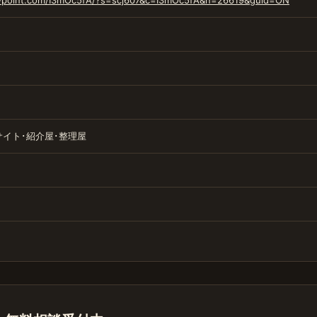
ay-point.com/I3mOc5fA/?s=scj607&c=I3mOc5fA&n=26619&guid=ON
イト･紹介屋･整理屋