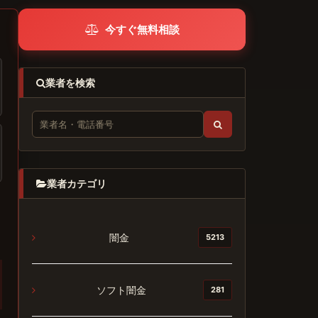
今すぐ無料相談
業者を検索
業者カテゴリ
闇金
5213
ソフト闇金
281