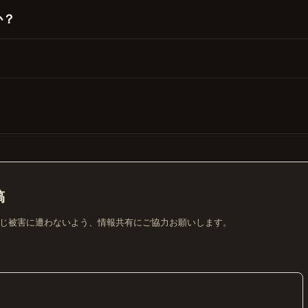
か？
？
稿
じ被害に遭わないよう、情報共有にご協力お願いします。