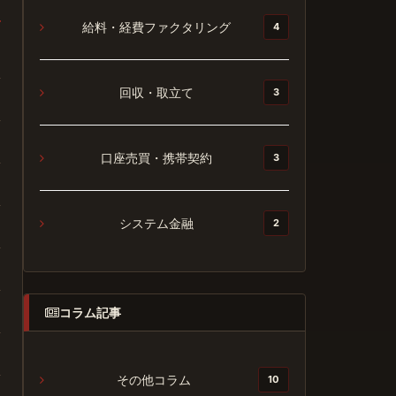
給料・経費ファクタリング
4
回収・取立て
3
口座売買・携帯契約
3
システム金融
2
コラム記事
その他コラム
10