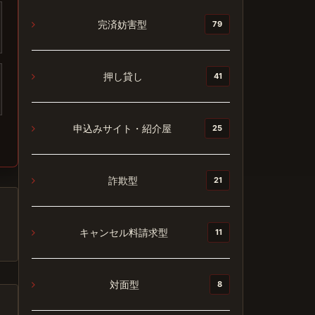
完済妨害型
79
押し貸し
41
申込みサイト・紹介屋
25
詐欺型
21
キャンセル料請求型
11
対面型
8