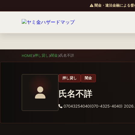
闇金・違法金融による督
押し貸し
闇金
氏名不詳
HOME
押し貸し
闇金
氏名不詳
07043254040(070-4325-4040)
2026.