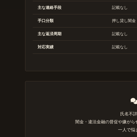
主な連絡手段
記載なし
手口分類
押し貸し闇金
主な返済周期
記載なし
対応実績
記載なし
氏名不
闇金・違法金融の督促や嫌がら
一人で悩