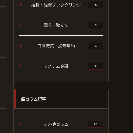
給料・経費ファクタリング
4
回収・取立て
3
口座売買・携帯契約
3
システム金融
2
コラム記事
その他コラム
10