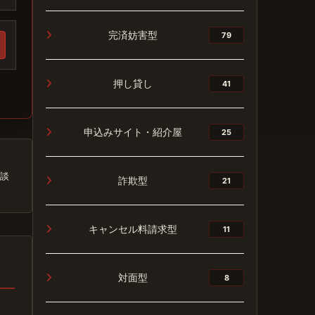
完済妨害型
79
押し貸し
41
申込みサイト・紹介屋
25
談
詐欺型
21
キャンセル料請求型
11
対面型
8