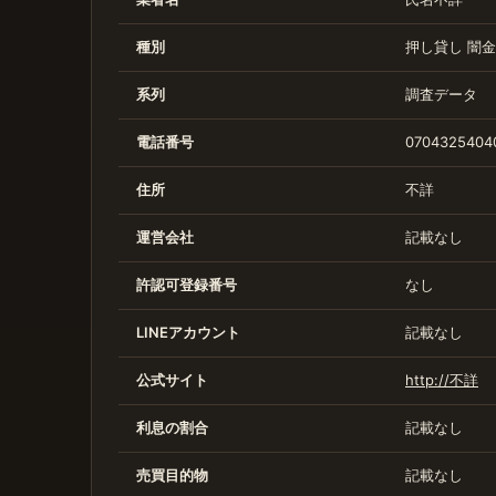
種別
押し貸し
闇金
系列
調査データ
電話番号
0704325404
住所
不詳
運営会社
記載なし
許認可登録番号
なし
LINEアカウント
記載なし
公式サイト
http://不詳
利息の割合
記載なし
売買目的物
記載なし