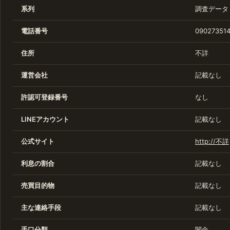
系列
調査データ
電話番号
090273514
住所
不詳
運営会社
記載なし
許認可登録番号
なし
LINEアカウント
記載なし
公式サイト
http://不詳
利息の割合
記載なし
売買目的物
記載なし
主な連絡手段
記載なし
手口分類
闇金