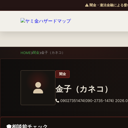
闇金・違法金融による督
闇金
金子（カネコ）
HOME
闇金
金子（カネコ）
09027351474(090-2735-1474)
2026.0
相談前チェック