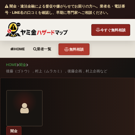
闇金・違法金融による督促や嫌がらせでお困りの方へ。業者名・電話番
号・LINE名の口コミを確認し、早期に専門家へご相談ください。
今すぐ無料相談
HOME
業者一覧
無料相談
HOME
闇金
後藤（ゴトウ），村上（ムラカミ），後藤企画，村上企画など
闇金