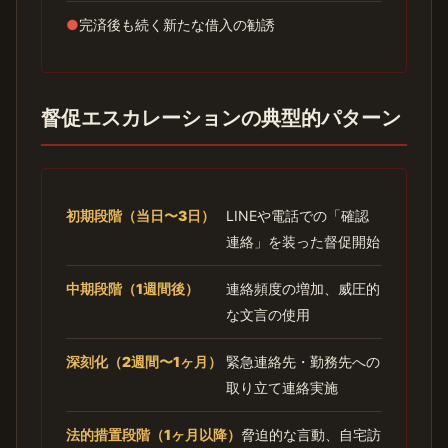
●
完済後も続く新たな借入の勧誘
督促エスカレーションの典型的パターン
初期段階（当日〜3日）
LINEや電話での「確認
連絡」を装った督促開始
中期段階（1週間後）
連絡頻度の増加、威圧的
な文言の使用
深刻化（2週間〜1ヶ月）
緊急連絡先・勤務先への
取り立て連絡実施
法的措置段階（1ヶ月以降）
脅迫的な言動、自宅訪