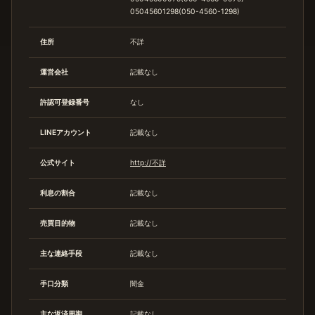
05045601298(050-4560-1298)
住所
不詳
運営会社
記載なし
許認可登録番号
なし
LINEアカウント
記載なし
公式サイト
http://不詳
利息の割合
記載なし
売買目的物
記載なし
主な連絡手段
記載なし
手口分類
闇金
主な返済周期
記載なし