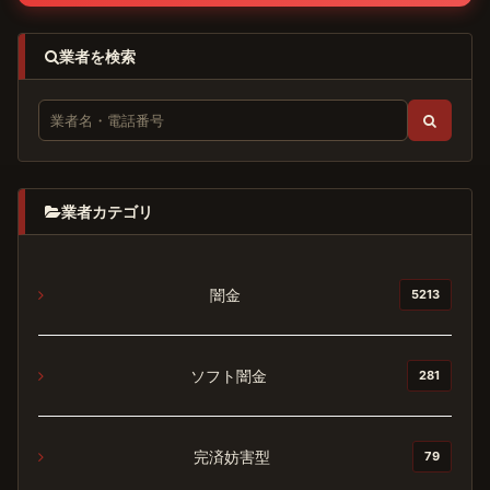
業者を検索
業者カテゴリ
闇金
5213
ソフト闇金
281
完済妨害型
79