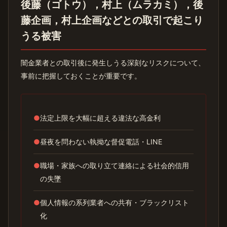
後藤（ゴトウ），村上（ムラカミ），後
藤企画，村上企画などとの取引で起こり
うる被害
闇金業者との取引後に発生しうる深刻なリスクについて、
事前に把握しておくことが重要です。
●
法定上限を大幅に超える違法な高金利
●
昼夜を問わない執拗な督促電話・LINE
●
職場・家族への取り立て連絡による社会的信用
の失墜
●
個人情報の系列業者への共有・ブラックリスト
化