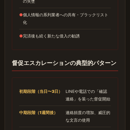
の失墜
●
個人情報の系列業者への共有・ブラックリスト
化
●
完済後も続く新たな借入の勧誘
督促エスカレーションの典型的パターン
初期段階（当日〜3日）
LINEや電話での「確認
連絡」を装った督促開始
中期段階（1週間後）
連絡頻度の増加、威圧的
な文言の使用