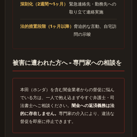
深刻化（2週間〜1ヶ月）
緊急連絡先・勤務先への
取り立て連絡実施
法的措置段階（1ヶ月以降）
脅迫的な言動、自宅訪
問の示唆
被害に遭われた方へ - 専門家への相談を
本田（ホンダ）を含む闇金業者からの督促に悩ん
でいる方は、一人で抱え込まず今すぐ弁護士・司
法書士へご相談ください。
闇金への返済義務は法
的に存在しません。
専門家の介入により、違法な
督促を即座に停止できます。