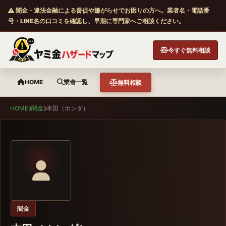
闇金・違法金融による督促や嫌がらせでお困りの方へ。業者名・電話番
号・LINE名の口コミを確認し、早期に専門家へご相談ください。
今すぐ無料相談
HOME
業者一覧
無料相談
HOME
闇金
本田（ホンダ）
闇金