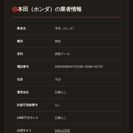
本田（ホンダ）の業者情報
業者名
本田（ホンダ）
種別
闇金
系列
調査データ
電話番号
09063664070(090-6366-4070)
住所
不詳
運営会社
記載なし
許認可登録番号
なし
LINEアカウント
記載なし
公式サイト
http://不詳