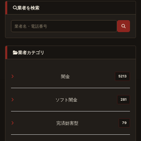
業者を検索
業者カテゴリ
闇金
5213
ソフト闇金
281
完済妨害型
79