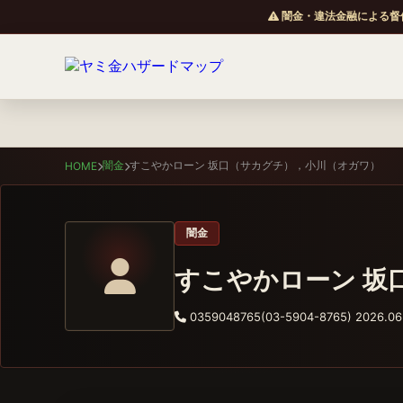
闇金・違法金融による督
闇金
すこやかローン 坂口（サカグチ），小川（オガワ）
HOME
闇金
すこやかローン 坂
0359048765(03-5904-8765)
2026.06