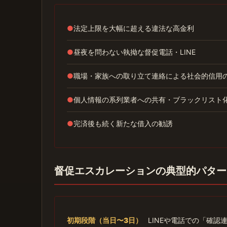
●
法定上限を大幅に超える違法な高金利
●
昼夜を問わない執拗な督促電話・LINE
●
職場・家族への取り立て連絡による社会的信用
●
個人情報の系列業者への共有・ブラックリスト
●
完済後も続く新たな借入の勧誘
督促エスカレーションの典型的パター
初期段階（当日〜3日）
LINEや電話での「確認