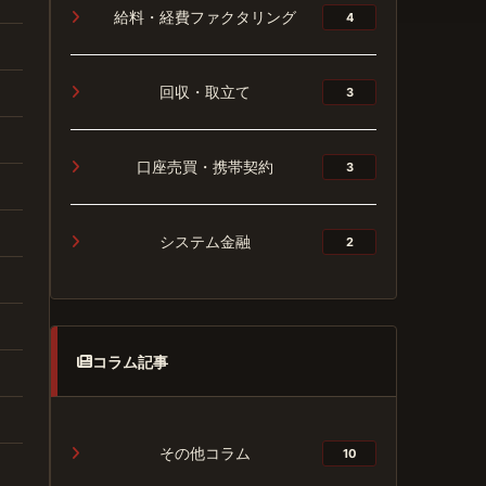
給料・経費ファクタリング
4
回収・取立て
3
口座売買・携帯契約
3
システム金融
2
コラム記事
その他コラム
10