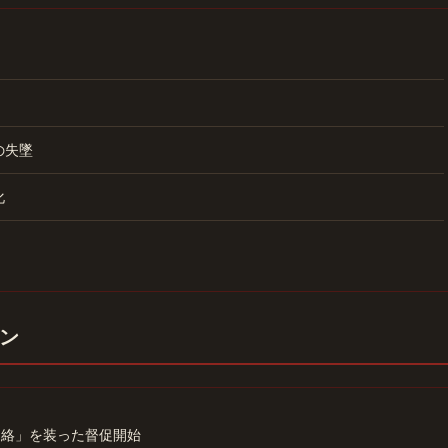
の失墜
化
ン
連絡」を装った督促開始