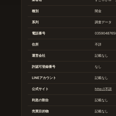
種別
闇金
系列
調査データ
電話番号
0359048765
住所
不詳
運営会社
記載なし
許認可登録番号
なし
LINEアカウント
記載なし
公式サイト
http://不詳
利息の割合
記載なし
売買目的物
記載なし