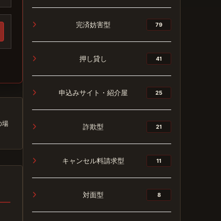
完済妨害型
79
押し貸し
41
申込みサイト・紹介屋
25
の場
詐欺型
21
キャンセル料請求型
11
対面型
8