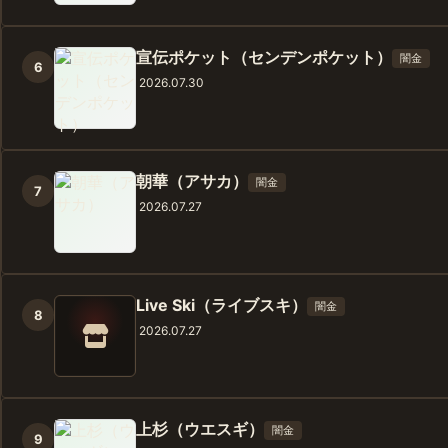
宣伝ポケット（センデンポケット）
闇金
6
2026.07.30
朝華（アサカ）
闇金
7
2026.07.27
Live Ski（ライブスキ）
闇金
8
2026.07.27
上杉（ウエスギ）
闇金
9