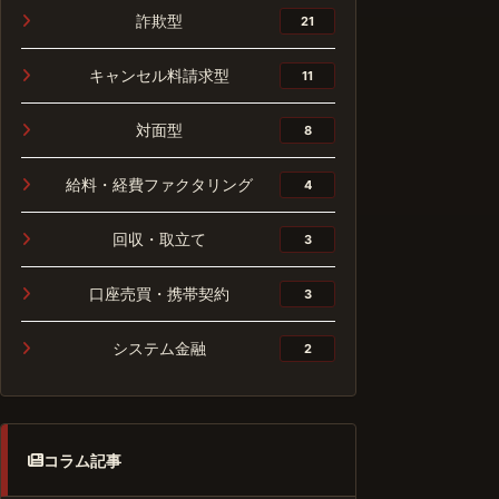
詐欺型
21
キャンセル料請求型
11
対面型
8
給料・経費ファクタリング
4
回収・取立て
3
口座売買・携帯契約
3
システム金融
2
コラム記事