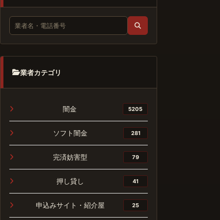
業者カテゴリ
闇金
5205
ソフト闇金
281
完済妨害型
79
押し貸し
41
申込みサイト・紹介屋
25