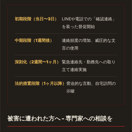
初期段階（当日〜3日）
LINEや電話での「確認連絡」
を装った督促開始
中期段階（1週間後）
連絡頻度の増加、威圧的な文
言の使用
深刻化（2週間〜1ヶ月）
緊急連絡先・勤務先への取り
立て連絡実施
法的措置段階（1ヶ月以降）
脅迫的な言動、自宅訪問の
示唆
被害に遭われた方へ - 専門家への相談を