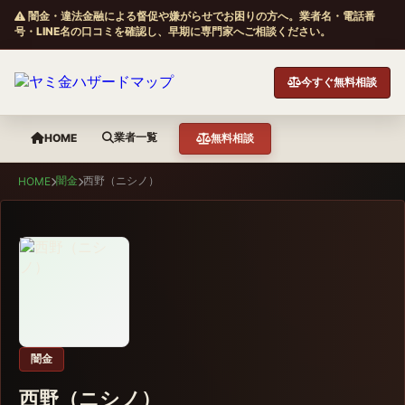
闇金・違法金融による督促や嫌がらせでお困りの方へ。業者名・電話番
号・LINE名の口コミを確認し、早期に専門家へご相談ください。
今すぐ無料相談
業者一覧
HOME
無料相談
闇金
西野（ニシノ）
HOME
闇金
西野（ニシノ）