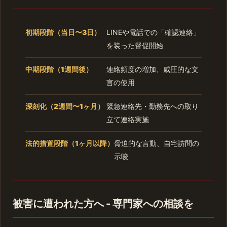
初期段階（当日〜3日）
LINEや電話での「確認連絡」
を装った督促開始
中期段階（1週間後）
連絡頻度の増加、威圧的な文
言の使用
深刻化（2週間〜1ヶ月）
緊急連絡先・勤務先への取り
立て連絡実施
法的措置段階（1ヶ月以降）
脅迫的な言動、自宅訪問の
示唆
被害に遭われた方へ - 専門家への相談を