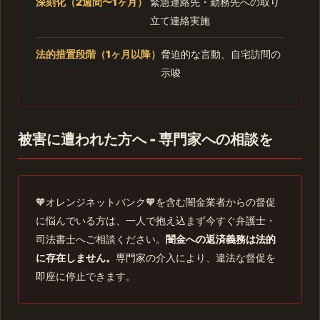
深刻化（2週間〜1ヶ月）
緊急連絡先・勤務先への取り
立て連絡実施
法的措置段階（1ヶ月以降）
脅迫的な言動、自宅訪問の
示唆
被害に遭われた方へ - 専門家への相談を
🧡オレンジネットバンク🧡を含む闇金業者からの督促
に悩んでいる方は、一人で抱え込まず今すぐ弁護士・
司法書士へご相談ください。
闇金への返済義務は法的
に存在しません。
専門家の介入により、違法な督促を
即座に停止できます。