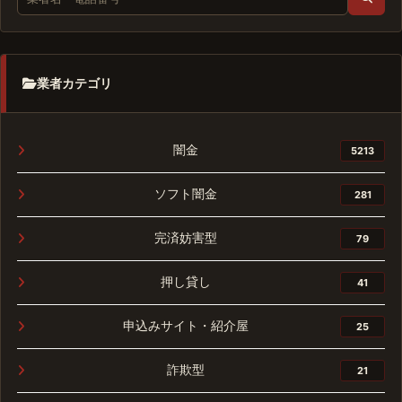
業者カテゴリ
闇金
5213
ソフト闇金
281
完済妨害型
79
押し貸し
41
申込みサイト・紹介屋
25
詐欺型
21