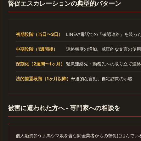
督促エスカレーションの典型的パターン
初期段階（当日〜3日）
LINEや電話での「確認連絡」を装っ
中期段階（1週間後）
連絡頻度の増加、威圧的な文言の使用
深刻化（2週間〜1ヶ月）
緊急連絡先・勤務先への取り立て連絡
法的措置段階（1ヶ月以降）
脅迫的な言動、自宅訪問の示唆
被害に遭われた方へ - 専門家への相談を
個人融資@うま馬ウマ娘を含む闇金業者からの督促に悩んでい