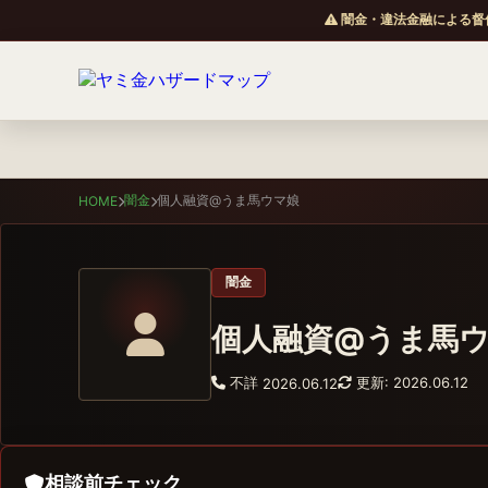
闇金・違法金融による督
闇金
個人融資@うま馬ウマ娘
HOME
闇金
個人融資@うま馬
不詳
更新: 2026.06.12
2026.06.12
相談前チェック