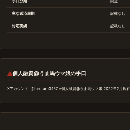
手口分類
闇金
主な返済周期
記載なし
対応実績
記載なし
個人融資@うま馬ウマ娘の手口
Xアカウント: @tarotaro3457 ※個人融資@うま馬ウマ娘 2022年2月現