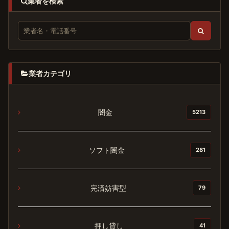
業者を検索
業者カテゴリ
闇金
5213
ソフト闇金
281
完済妨害型
79
押し貸し
41