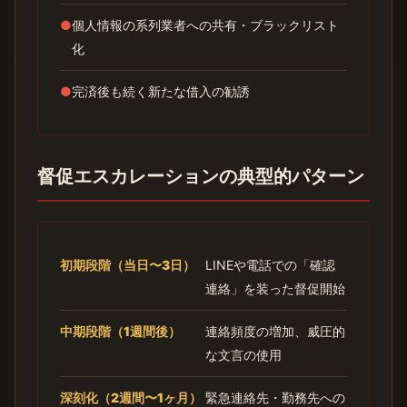
●
個人情報の系列業者への共有・ブラックリスト
化
●
完済後も続く新たな借入の勧誘
督促エスカレーションの典型的パターン
初期段階（当日〜3日）
LINEや電話での「確認
連絡」を装った督促開始
中期段階（1週間後）
連絡頻度の増加、威圧的
な文言の使用
深刻化（2週間〜1ヶ月）
緊急連絡先・勤務先への