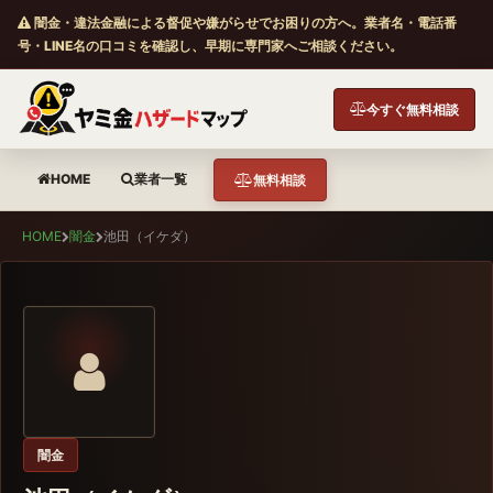
闇金・違法金融による督促や嫌がらせでお困りの方へ。業者名・電話番
号・LINE名の口コミを確認し、早期に専門家へご相談ください。
今すぐ無料相談
HOME
業者一覧
無料相談
HOME
闇金
池田（イケダ）
闇金