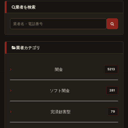
業者を検索
業者カテゴリ
闇金
5213
ソフト闇金
281
完済妨害型
79