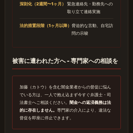
深刻化（2週間〜1ヶ月）
緊急連絡先・勤務先への
取り立て連絡実施
法的措置段階（1ヶ月以降）
脅迫的な言動、自宅訪
問の示唆
被害に遭われた方へ - 専門家への相談を
加藤（カトウ）を含む闇金業者からの督促に悩ん
でいる方は、一人で抱え込まず今すぐ弁護士・司
法書士へご相談ください。
闇金への返済義務は法
的に存在しません。
専門家の介入により、違法な
督促を即座に停止できます。