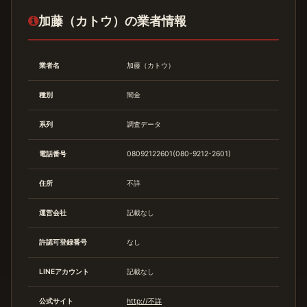
加藤（カトウ）の業者情報
業者名
加藤（カトウ）
種別
闇金
系列
調査データ
電話番号
08092122601(080-9212-2601)
住所
不詳
運営会社
記載なし
許認可登録番号
なし
LINEアカウント
記載なし
公式サイト
http://不詳