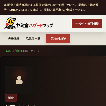
闇金・違法金融による督促や嫌がらせでお困りの方へ。業者名・電話番
号・LINE名の口コミを確認し、早期に専門家へご相談ください。
今すぐ無料相談
HOME
業者一覧
無料相談
HOME
闇金
加藤（カトウ）
闇金