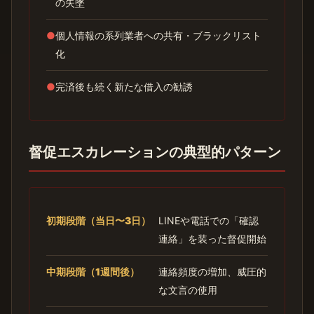
の失墜
●
個人情報の系列業者への共有・ブラックリスト
化
●
完済後も続く新たな借入の勧誘
督促エスカレーションの典型的パターン
初期段階（当日〜3日）
LINEや電話での「確認
連絡」を装った督促開始
中期段階（1週間後）
連絡頻度の増加、威圧的
な文言の使用