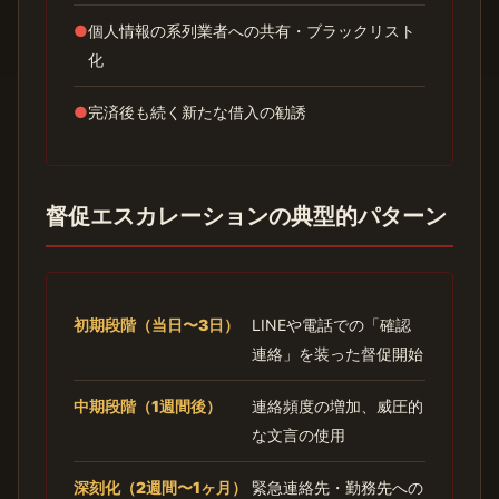
●
個人情報の系列業者への共有・ブラックリスト
化
●
完済後も続く新たな借入の勧誘
督促エスカレーションの典型的パターン
初期段階（当日〜3日）
LINEや電話での「確認
連絡」を装った督促開始
中期段階（1週間後）
連絡頻度の増加、威圧的
な文言の使用
深刻化（2週間〜1ヶ月）
緊急連絡先・勤務先への