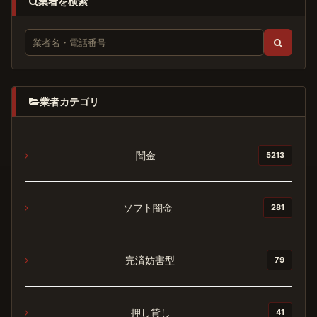
業者を検索
業者カテゴリ
闇金
5213
ソフト闇金
281
完済妨害型
79
押し貸し
41