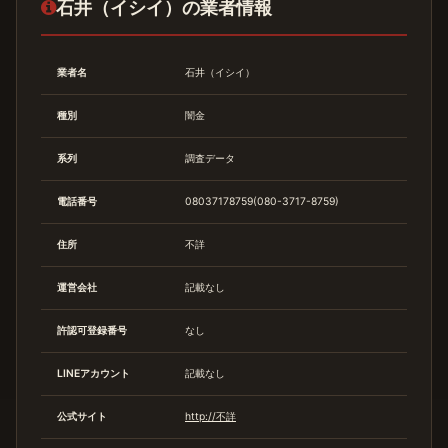
石井（イシイ）の業者情報
業者名
石井（イシイ）
種別
闇金
系列
調査データ
電話番号
08037178759(080-3717-8759)
住所
不詳
運営会社
記載なし
許認可登録番号
なし
LINEアカウント
記載なし
公式サイト
http://不詳