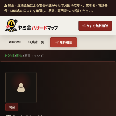
闇金・違法金融による督促や嫌がらせでお困りの方へ。業者名・電話番
号・LINE名の口コミを確認し、早期に専門家へご相談ください。
今すぐ無料相談
HOME
業者一覧
無料相談
HOME
闇金
石井（イシイ）
闇金