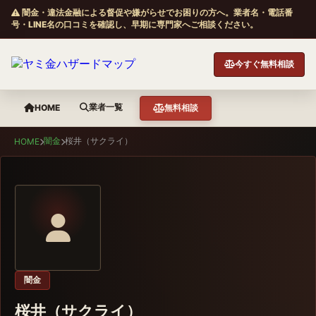
闇金・違法金融による督促や嫌がらせでお困りの方へ。業者名・電話番
号・LINE名の口コミを確認し、早期に専門家へご相談ください。
今すぐ無料相談
業者一覧
HOME
無料相談
闇金
桜井（サクライ）
HOME
闇金
桜井（サクライ）