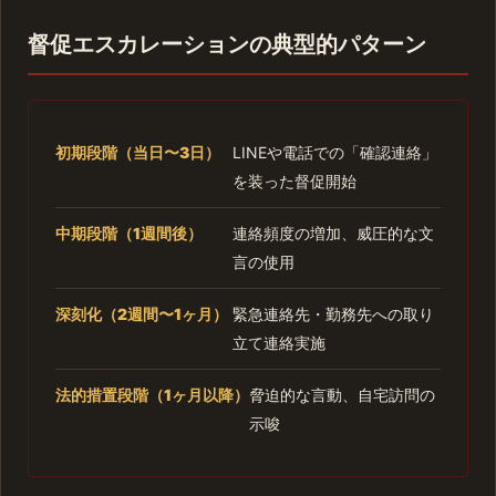
督促エスカレーションの典型的パターン
初期段階（当日〜3日）
LINEや電話での「確認連絡」
を装った督促開始
中期段階（1週間後）
連絡頻度の増加、威圧的な文
言の使用
深刻化（2週間〜1ヶ月）
緊急連絡先・勤務先への取り
立て連絡実施
法的措置段階（1ヶ月以降）
脅迫的な言動、自宅訪問の
示唆