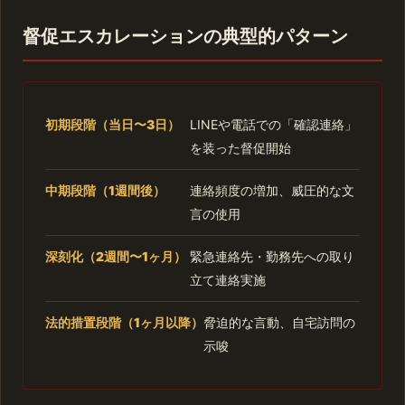
督促エスカレーションの典型的パターン
初期段階（当日〜3日）
LINEや電話での「確認連絡」
を装った督促開始
中期段階（1週間後）
連絡頻度の増加、威圧的な文
言の使用
深刻化（2週間〜1ヶ月）
緊急連絡先・勤務先への取り
立て連絡実施
法的措置段階（1ヶ月以降）
脅迫的な言動、自宅訪問の
示唆