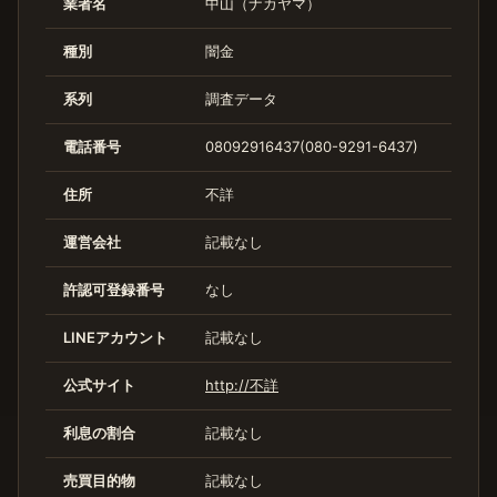
業者名
中山（ナカヤマ）
種別
闇金
系列
調査データ
電話番号
08092916437(080-9291-6437)
住所
不詳
運営会社
記載なし
許認可登録番号
なし
LINEアカウント
記載なし
公式サイト
http://不詳
利息の割合
記載なし
売買目的物
記載なし