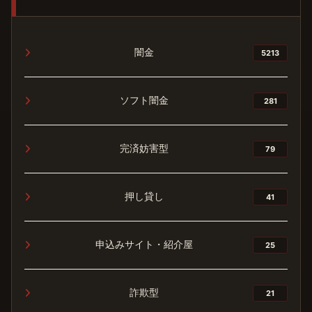
闇金
5213
ソフト闇金
281
完済妨害型
79
押し貸し
41
申込みサイト・紹介屋
25
詐欺型
21