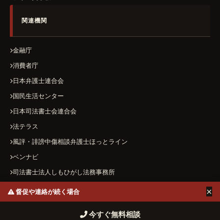
関連機関
金融庁
消費者庁
日本弁護士連合会
国民生活センター
日本司法書士会連合会
法テラス
風評・誹謗中傷相談弁護士ほっとライン
ベンナビ
司法書士法人しもひがし法務事務所
×
督促や連絡が続く場合
運営者情報
プライバシーポリシー
お問い合わせ
今すぐ無料相談
© 2026 ヤミ金ハザードマップ All Rights Reserved.