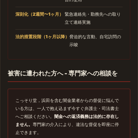
深刻化（2週間〜1ヶ月）
緊急連絡先・勤務先への取り
立て連絡実施
法的措置段階（1ヶ月以降）
脅迫的な言動、自宅訪問の
示唆
被害に遭われた方へ - 専門家への相談を
こっそり堂，浜田を含む闇金業者からの督促に悩んで
いる方は、一人で抱え込まず今すぐ弁護士・司法書士
へご相談ください。
闇金への返済義務は法的に存在し
ません。
専門家の介入により、違法な督促を即座に停
止できます。