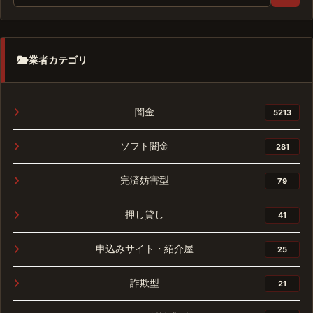
業者カテゴリ
闇金
5213
ソフト闇金
281
完済妨害型
79
押し貸し
41
申込みサイト・紹介屋
25
詐欺型
21