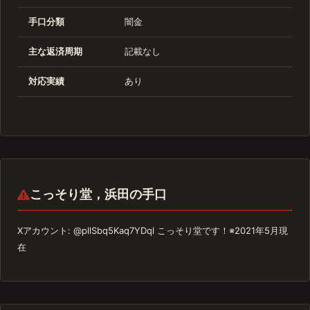
手口分類
闇金
主な返済周期
記載なし
対応実績
あり
こっそり堂，浜田の手口
Xアカウント: @pllSbq5Kaq7YDql こっそり堂です！※2021年5月現
在