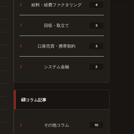
給料・経費ファクタリング
4
回収・取立て
3
口座売買・携帯契約
3
システム金融
2
コラム記事
その他コラム
10