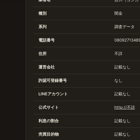
種別
闇金
系列
調査データ
電話番号
08092713489
住所
不詳
運営会社
記載なし
許認可登録番号
なし
LINEアカウント
記載なし
公式サイト
http://不詳
利息の割合
記載なし
売買目的物
記載なし