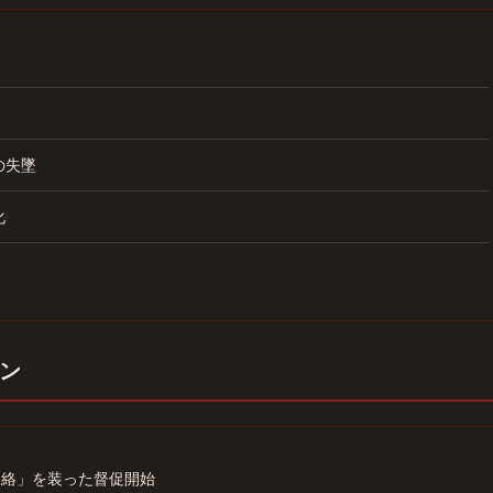
の失墜
化
ン
連絡」を装った督促開始