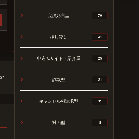
完済妨害型
79
押し貸し
41
申込みサイト・紹介屋
25
家
詐欺型
21
キャンセル料請求型
11
対面型
8