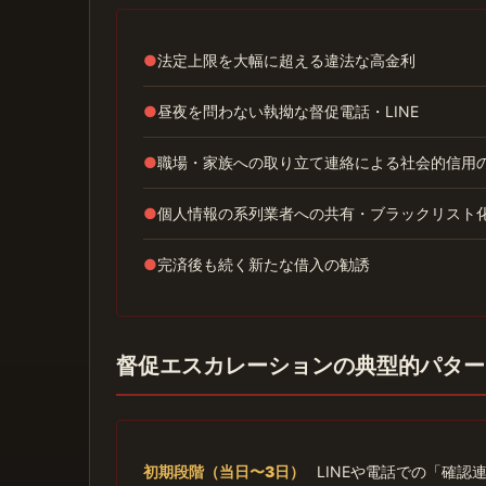
●
法定上限を大幅に超える違法な高金利
●
昼夜を問わない執拗な督促電話・LINE
●
職場・家族への取り立て連絡による社会的信用
●
個人情報の系列業者への共有・ブラックリスト
●
完済後も続く新たな借入の勧誘
督促エスカレーションの典型的パター
初期段階（当日〜3日）
LINEや電話での「確認