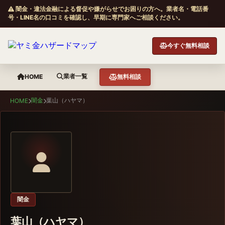
闇金・違法金融による督促や嫌がらせでお困りの方へ。業者名・電話番
号・LINE名の口コミを確認し、早期に専門家へご相談ください。
今すぐ無料相談
業者一覧
HOME
無料相談
闇金
葉山（ハヤマ）
HOME
闇金
葉山（ハヤマ）