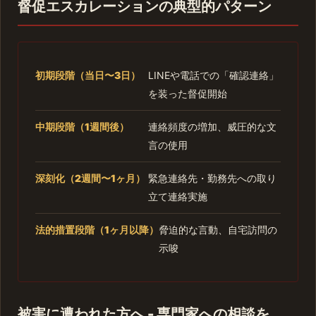
督促エスカレーションの典型的パターン
初期段階（当日〜3日）
LINEや電話での「確認連絡」
を装った督促開始
中期段階（1週間後）
連絡頻度の増加、威圧的な文
言の使用
深刻化（2週間〜1ヶ月）
緊急連絡先・勤務先への取り
立て連絡実施
法的措置段階（1ヶ月以降）
脅迫的な言動、自宅訪問の
示唆
被害に遭われた方へ - 専門家への相談を