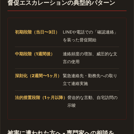
督促エスカレーションの典型的パターン
初期段階（当日〜3日）
LINEや電話での「確認連絡」
を装った督促開始
中期段階（1週間後）
連絡頻度の増加、威圧的な文
言の使用
深刻化（2週間〜1ヶ月）
緊急連絡先・勤務先への取り
立て連絡実施
法的措置段階（1ヶ月以降）
脅迫的な言動、自宅訪問の
示唆
被害に遭われた方へ - 専門家への相談を