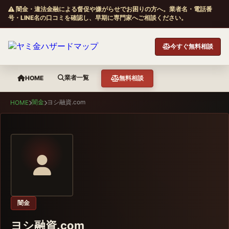
闇金・違法金融による督促や嫌がらせでお困りの方へ。業者名・電話番
号・LINE名の口コミを確認し、早期に専門家へご相談ください。
今すぐ無料相談
業者一覧
HOME
無料相談
闇金
ヨシ融資.com
HOME
闇金
ヨシ融資.com