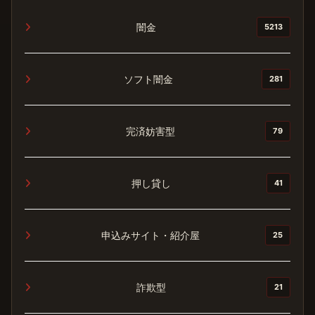
闇金
5213
ソフト闇金
281
完済妨害型
79
押し貸し
41
申込みサイト・紹介屋
25
詐欺型
21