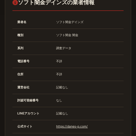
ソフト闇金デインズの業者情報
業者名
ソフト闇金デインズ
種別
ソフト闇金
闇金
系列
調査データ
電話番号
不詳
住所
不詳
運営会社
記載なし
許認可登録番号
なし
LINEアカウント
記載なし
公式サイト
https://danes-p.com/