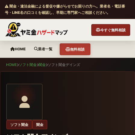
闇金・違法金融による督促や嫌がらせでお困りの方へ。業者名・電話番
号・LINE名の口コミを確認し、早期に専門家へご相談ください。
今すぐ無料相談
HOME
業者一覧
無料相談
HOME
ソフト闇金
闇金
ソフト闇金デインズ
ソフト闇金
闇金