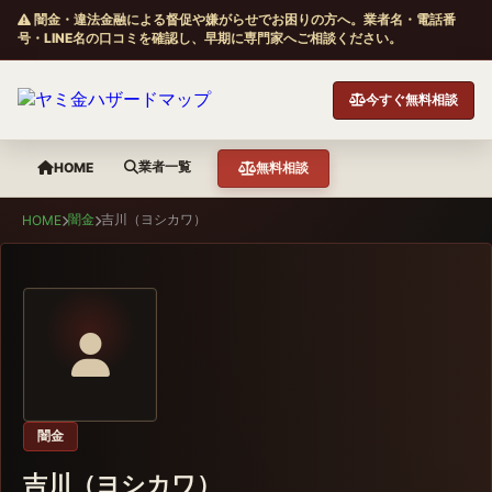
闇金・違法金融による督促や嫌がらせでお困りの方へ。業者名・電話番
号・LINE名の口コミを確認し、早期に専門家へご相談ください。
今すぐ無料相談
業者一覧
HOME
無料相談
闇金
吉川（ヨシカワ）
HOME
闇金
吉川（ヨシカワ）