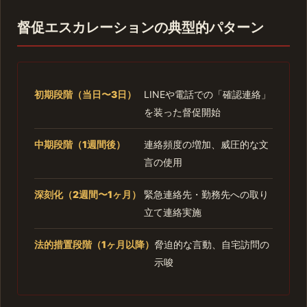
督促エスカレーションの典型的パターン
初期段階（当日〜3日）
LINEや電話での「確認連絡」
を装った督促開始
中期段階（1週間後）
連絡頻度の増加、威圧的な文
言の使用
深刻化（2週間〜1ヶ月）
緊急連絡先・勤務先への取り
立て連絡実施
法的措置段階（1ヶ月以降）
脅迫的な言動、自宅訪問の
示唆