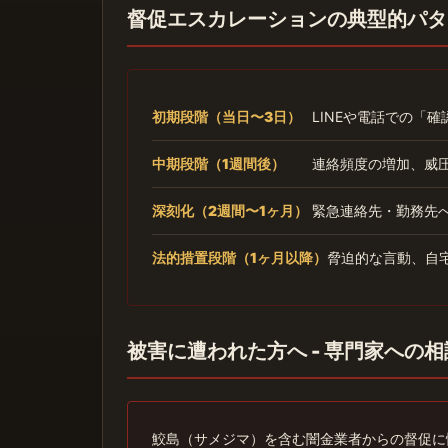
督促エスカレーションの典型的パタ
初期段階（当日〜3日）
LINEや電話での「
中期段階（1週間後）
連絡頻度の増加、威
深刻化（2週間〜1ヶ月）
緊急連絡先・勤務先
法的措置段階（1ヶ月以降）
脅迫的な言動、自
被害に遭われた方へ - 専門家への
鮫島（サメジマ）を含む闇金業者からの督促に