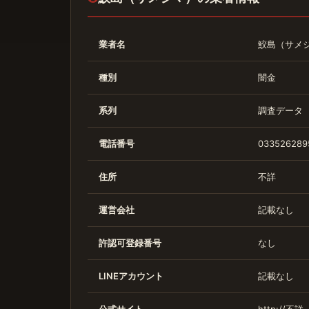
業者名
鮫島（サメ
種別
闇金
系列
調査データ
電話番号
033526289
住所
不詳
運営会社
記載なし
許認可登録番号
なし
LINEアカウント
記載なし