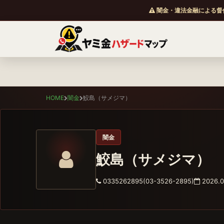
闇金・違法金融による督
HOME
闇金
鮫島（サメジマ）
闇金
鮫島（サメジマ）
0335262895(03-3526-2895)
2026.0