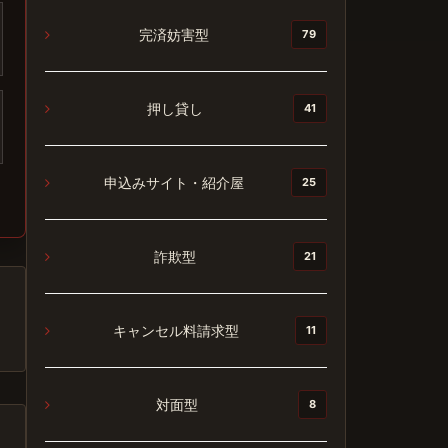
完済妨害型
79
押し貸し
41
申込みサイト・紹介屋
25
詐欺型
21
キャンセル料請求型
11
対面型
8