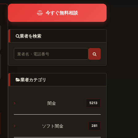
今すぐ無料相談
業者を検索
業者カテゴリ
闇金
5213
ソフト闇金
281