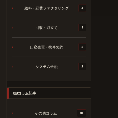
給料・経費ファクタリング
4
回収・取立て
3
口座売買・携帯契約
3
システム金融
2
コラム記事
その他コラム
10