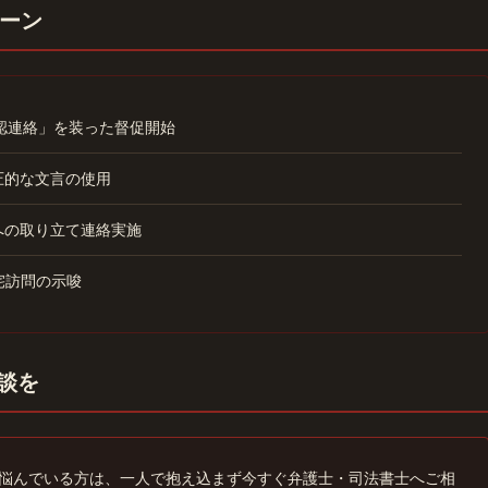
ーン
確認連絡」を装った督促開始
圧的な文言の使用
への取り立て連絡実施
宅訪問の示唆
相談を
悩んでいる方は、一人で抱え込まず今すぐ弁護士・司法書士へご相