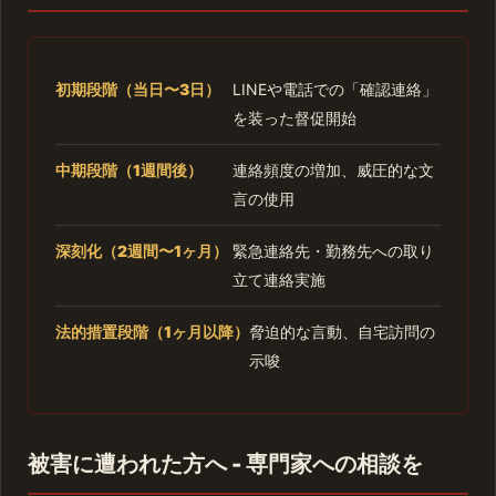
初期段階（当日〜3日）
LINEや電話での「確認連絡」
を装った督促開始
中期段階（1週間後）
連絡頻度の増加、威圧的な文
言の使用
深刻化（2週間〜1ヶ月）
緊急連絡先・勤務先への取り
立て連絡実施
法的措置段階（1ヶ月以降）
脅迫的な言動、自宅訪問の
示唆
被害に遭われた方へ - 専門家への相談を