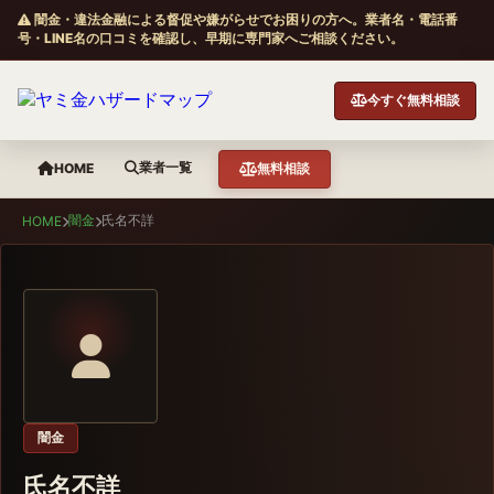
闇金・違法金融による督促や嫌がらせでお困りの方へ。業者名・電話番
号・LINE名の口コミを確認し、早期に専門家へご相談ください。
今すぐ無料相談
業者一覧
HOME
無料相談
闇金
氏名不詳
HOME
闇金
氏名不詳