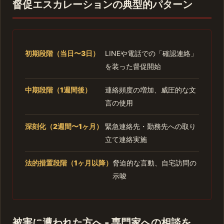
督促エスカレーションの典型的パターン
初期段階（当日〜3日）
LINEや電話での「確認連絡」
を装った督促開始
中期段階（1週間後）
連絡頻度の増加、威圧的な文
言の使用
深刻化（2週間〜1ヶ月）
緊急連絡先・勤務先への取り
立て連絡実施
法的措置段階（1ヶ月以降）
脅迫的な言動、自宅訪問の
示唆
被害に遭われた方へ - 専門家への相談を