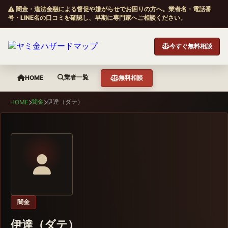
闇金・違法金融による督促や嫌がらせでお困りの方へ。業者名・電話番
号・LINE名の口コミを確認し、早期に専門家へご相談ください。
今すぐ無料相談
業者一覧
HOME
無料相談
闇金
伊達（ダテ）
HOME
闇金
伊達（ダテ）