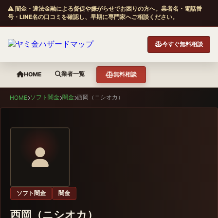
闇金・違法金融による督促や嫌がらせでお困りの方へ。業者名・電話番
号・LINE名の口コミを確認し、早期に専門家へご相談ください。
今すぐ無料相談
業者一覧
HOME
無料相談
ソフト闇金
闇金
西岡（ニシオカ）
HOME
ソフト闇金
闇金
西岡（ニシオカ）